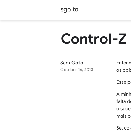
sgo.to
Control-Z
Sam Goto
Entend
October 16, 2013
os doi
Esse p
A minh
falta 
o suce
mais c
Se, co