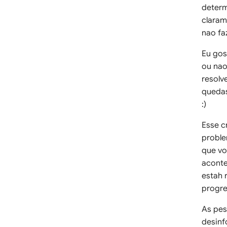
determ
claram
nao fa
Eu gos
ou nao
resolv
quedas
:)
Esse c
proble
que vo
aconte
estah 
progre
As pes
desinf