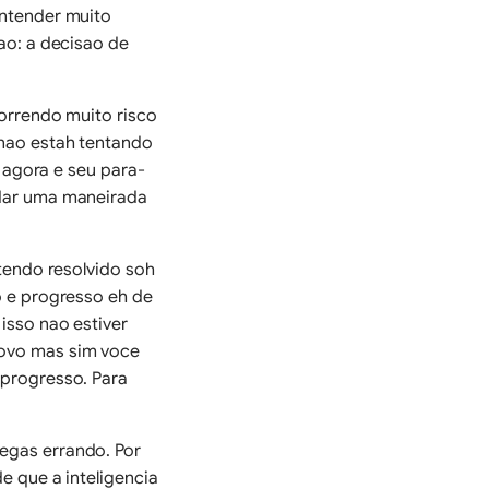
entender muito
ao: a decisao de
correndo muito risco
 nao estah tentando
o agora e seu para-
dar uma maneirada
tendo resolvido soh
o e progresso eh de
isso nao estiver
ovo mas sim voce
 progresso. Para
egas errando. Por
e que a inteligencia