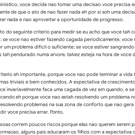
inistico, voce decide nao tomar uma decisao voce precisa 
ente de que o ato de nao fazer nada eh por si soh uma decis
zer nada e nao aproveitar a oportunidade de progresso.
to do seguinte criterio para medir se eu acho que voce tah 
: se voce nao estiver fazendo cagada periodicamente, voce
er um problema dificil o suficiente; se voce estiver sangrand
 tah pendurado numa arvore,
talvez
esteja na hora de voce 
riterio eh importante, porque voce nao pode terminar a vida 
mas triviais e bem conhecidos. A expectativa de cresciment
ce invariavelmente faca uma cagada de vez em quando, e se 
cendo eh porque voce nao estah resolvendo um problema n
resolvendo problemas na sua zona de conforto que nao gera
dir voce precisa errar. Ponto.
soas correm poucos riscos porque elas nao querem serem p
ormacao, alguns pais educaram os filhos com a expectativa d